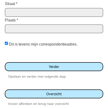
over
Straat
*
Valys
toe
Plaats
*
te
sturen.
Door
uw
Dit is tevens mijn correspondentieadres.
e-
mailadres
te
noteren,
Verder
geeft
Opslaan en verder met volgende stap
u
hier
toestemming
Overzicht
voor.
Invoer afbreken en terug naar overzicht