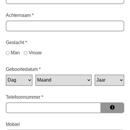
Achternaam
*
Geslacht
*
Geslacht
Man
Vrouw
Geboortedatum
*
Geboortedatum
Telefoonnummer
*
Info
Info
Vul
Mobiel